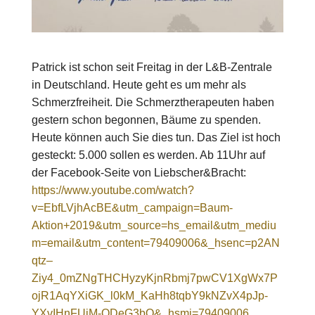
Patrick ist schon seit Freitag in der L&B-Zentrale
in Deutschland. Heute geht es um mehr als
Schmerzfreiheit. Die Schmerztherapeuten haben
gestern schon begonnen, Bäume zu spenden.
Heute können auch Sie dies tun. Das Ziel ist hoch
gesteckt: 5.000 sollen es werden. Ab 11Uhr auf
der Facebook-Seite von Liebscher&Bracht:
https://www.youtube.com/watch?
v=EbfLVjhAcBE&utm_campaign=Baum-
Aktion+2019&utm_source=hs_email&utm_mediu
m=email&utm_content=79409006&_hsenc=p2AN
qtz–
Ziy4_0mZNgTHCHyzyKjnRbmj7pwCV1XgWx7P
ojR1AqYXiGK_l0kM_KaHh8tqbY9kNZvX4pJp-
YXvIHnFUiM-QDeG3bQ&_hsmi=79409006
.