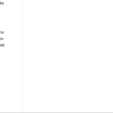
die
ihn
in
atz