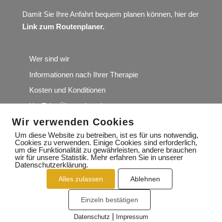
Damit Sie Ihre Anfahrt bequem planen können, hier der
Link zum Routenplaner
.
Wer sind wir
Informationen nach Ihrer Therapie
Kosten und Konditionen
YouTube Übungskanal
Wir verwenden Cookies
Wir würden uns über Ihre Google-Rezension sehr
freuen
Um diese Website zu betreiben, ist es für uns notwendig,
Cookies zu verwenden. Einige Cookies sind erforderlich,
um die Funktionalität zu gewährleisten, andere brauchen
wir für unsere Statistik. Mehr erfahren Sie in unserer
Datenschutzerklärung.
Alles zulassen
Ablehnen
IMPRESSUM
DATENSCHUTZERKLÄRUNG
Einzeln bestätigen
KONTAKT
|
Datenschutz
Impressum