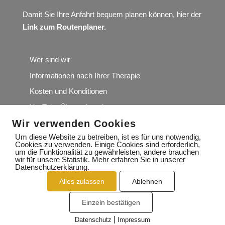
Damit Sie Ihre Anfahrt bequem planen können, hier der
Link zum Routenplaner
.
Wer sind wir
Informationen nach Ihrer Therapie
Kosten und Konditionen
YouTube Übungskanal
Wir verwenden Cookies
Wir würden uns über Ihre Google-Rezension sehr
freuen
Um diese Website zu betreiben, ist es für uns notwendig,
Cookies zu verwenden. Einige Cookies sind erforderlich,
um die Funktionalität zu gewährleisten, andere brauchen
wir für unsere Statistik. Mehr erfahren Sie in unserer
Datenschutzerklärung.
Alles zulassen
Ablehnen
IMPRESSUM
DATENSCHUTZERKLÄRUNG
Einzeln bestätigen
KONTAKT
|
Datenschutz
Impressum