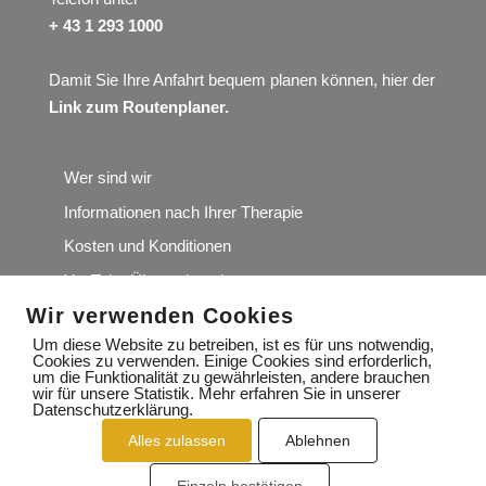
+ 43 1 293 1000
Damit Sie Ihre Anfahrt bequem planen können, hier der
Link zum Routenplaner
.
Wer sind wir
Informationen nach Ihrer Therapie
Kosten und Konditionen
YouTube Übungskanal
Wir verwenden Cookies
Wir würden uns über Ihre Google-Rezension sehr
freuen
Um diese Website zu betreiben, ist es für uns notwendig,
Cookies zu verwenden. Einige Cookies sind erforderlich,
um die Funktionalität zu gewährleisten, andere brauchen
wir für unsere Statistik. Mehr erfahren Sie in unserer
Datenschutzerklärung.
Alles zulassen
Ablehnen
IMPRESSUM
DATENSCHUTZERKLÄRUNG