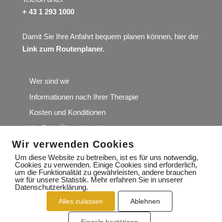
+ 43 1 293 1000
Damit Sie Ihre Anfahrt bequem planen können, hier der
Link zum Routenplaner
.
Wer sind wir
Informationen nach Ihrer Therapie
Kosten und Konditionen
YouTube Übungskanal
Wir verwenden Cookies
Wir würden uns über Ihre Google-Rezension sehr
freuen
Um diese Website zu betreiben, ist es für uns notwendig,
Cookies zu verwenden. Einige Cookies sind erforderlich,
um die Funktionalität zu gewährleisten, andere brauchen
wir für unsere Statistik. Mehr erfahren Sie in unserer
Datenschutzerklärung.
Alles zulassen
Ablehnen
IMPRESSUM
DATENSCHUTZERKLÄRUNG